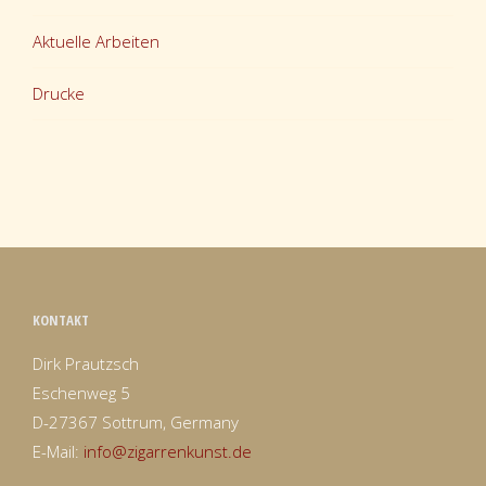
Aktuelle Arbeiten
Drucke
KONTAKT
Dirk Prautzsch
Eschenweg 5
D-27367 Sottrum, Germany
E-Mail:
info@zigarrenkunst.de